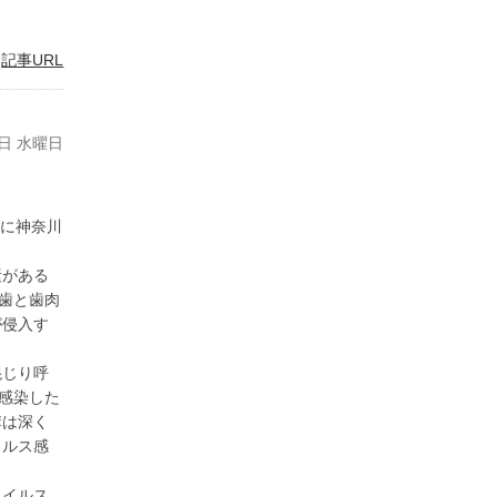
|
記事URL
6日 水曜日
月に神奈川
素がある
、歯と歯肉
が侵入す
混じり呼
に感染した
溝は深く
イルス感
ウイルス