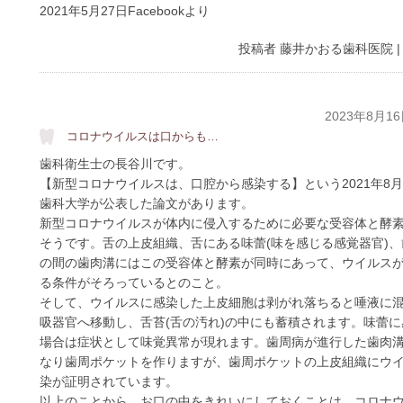
2021年5月27日Facebookより
投稿者
藤井かおる歯科医院
2023年8月1
コロナウイルスは口からも…
歯科衛生士の長谷川です。
【新型コロナウイルスは、口腔から感染する】という2021年8
歯科大学が公表した論文があります。
新型コロナウイルスが体内に侵入するために必要な受容体と酵
そうです。舌の上皮組織、舌にある味蕾(味を感じる感覚器官)
の間の歯肉溝にはこの受容体と酵素が同時にあって、ウイルス
る条件がそろっているとのこと。
そして、ウイルスに感染した上皮細胞は剥がれ落ちると唾液に
吸器官へ移動し、舌苔(舌の汚れ)の中にも蓄積されます。味蕾
場合は症状として味覚異常が現れます。歯周病が進行した歯肉
なり歯周ポケットを作りますが、歯周ポケットの上皮組織にウ
染が証明されています。
以上のことから、お口の中をきれいにしておくことは、コロナ