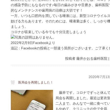
の感染予防にもなるのです♪毎日の歯みがきや舌磨き、歯科医院
的なメンテナンスや歯周病の治療は大切です！
一方、いつも口腔内を潤している唾液には、新型コロナウイル
妨げる力もあります。そのためには、唾液量は多く、しっかり
ましょう。
コロナが収束している今でも十分注意しましょう
2022年2月9日Facebookより
追記：Facebookの投稿と一部違う箇所がございます。ご了承く
投稿者
藤井かおる歯科医院
2020年7月1
医局会を再開しました！
藤井です。コロナでずっと休んで
局会を再開しました。最近は更衣
二人まで。みんなで一緒に食べて
もやめて、クリニックの中で全員