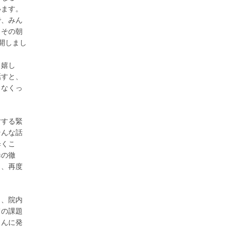
います。
で、みん
。その朝
開しまし
も嬉し
話すと、
となくっ
対する緊
そんな話
歩くこ
毒の徹
ら、再度
し、院内
ての課題
さんに発