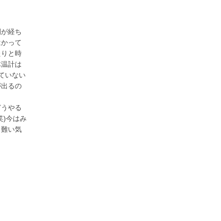
間が経ち
はかって
たりと時
体温計は
ていない
が出るの
どうやる
笑)今はみ
り難い気