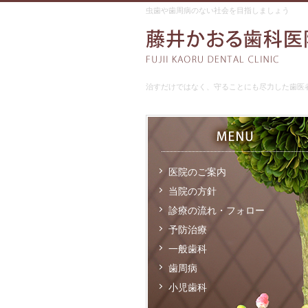
虫歯や歯周病のない社会を目指しましょう
治すだけではなく、守ることにも尽力した歯医
医院のご案内
当院の方針
診療の流れ・フォロー
予防治療
一般歯科
歯周病
小児歯科