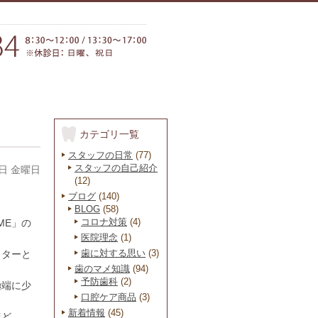
カテゴリ一覧
スタッフの日常
(77)
スタッフの自己紹介
8日 金曜日
(12)
ブログ
(140)
BLOG
(58)
コロナ対策
(4)
ME」の
医院理念
(1)
歯に対する思い
(3)
スターと
歯のマメ知識
(94)
予防歯科
(2)
極端に少
口腔ケア商品
(3)
新着情報
(45)
ほど。