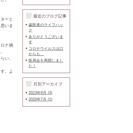
最近のブログ記事
スターと
歯医者のライフハッ
と思いま
ク
ありがとうございま
。
す
コロナ禍
コロナウイルスは口
た。
からも…
もらい、
医局会を再開しまし
た！
ます。よ
月別アーカイブ
2023年8月 (3)
2020年7月 (1)