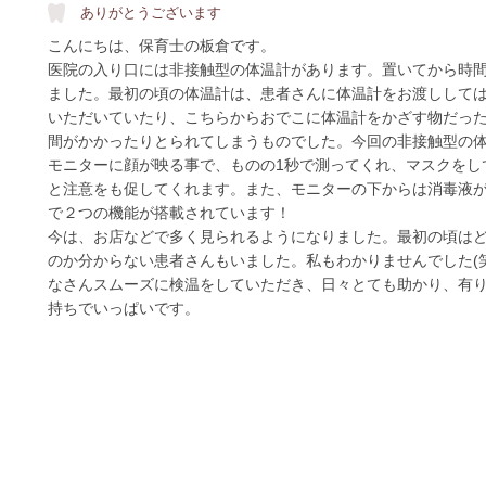
ありがとうございます
こんにちは、保育士の板倉です。
医院の入り口には非接触型の体温計があります。置いてから時
ました。最初の頃の体温計は、患者さんに体温計をお渡しして
いただいていたり、こちらからおでこに体温計をかざす物だっ
間がかかったりとられてしまうものでした。今回の非接触型の
モニターに顔が映る事で、ものの1秒で測ってくれ、マスクをし
と注意をも促してくれます。また、モニターの下からは消毒液
で２つの機能が搭載されています！
今は、お店などで多く見られるようになりました。最初の頃は
のか分からない患者さんもいました。私もわかりませんでした(
なさんスムーズに検温をしていただき、日々とても助かり、有
持ちでいっぱいです。