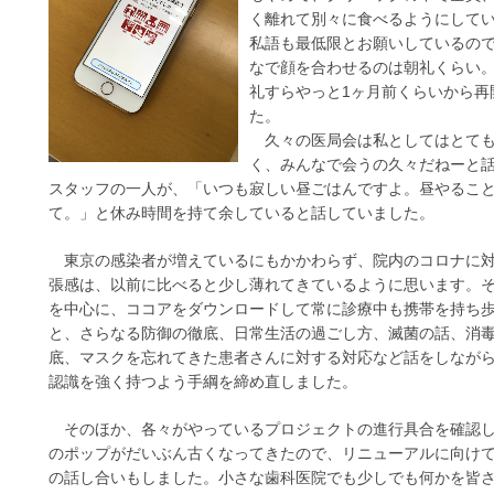
く離れて別々に食べるようにして
私語も最低限とお願いしているの
なで顔を合わせるのは朝礼くらい
礼すらやっと1ヶ月前くらいから再
た。
久々の医局会は私としてはとて
く、みんなで会うの久々だねーと
スタッフの一人が、「いつも寂しい昼ごはんですよ。昼やるこ
て。」と休み時間を持て余していると話していました。
東京の感染者が増えているにもかかわらず、院内のコロナに
張感は、以前に比べると少し薄れてきているように思います。
を中心に、ココアをダウンロードして常に診療中も携帯を持ち
と、さらなる防御の徹底、日常生活の過ごし方、滅菌の話、消
底、マスクを忘れてきた患者さんに対する対応など話をしなが
認識を強く持つよう手綱を締め直しました。
そのほか、各々がやっているプロジェクトの進行具合を確認
のポップがだいぶん古くなってきたので、リニューアルに向け
の話し合いもしました。小さな歯科医院でも少しでも何かを皆