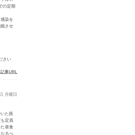
での定期
ス感染を
機能させ
ださい
|
記事URL
3日 月曜日
いた医
室も定員
いた昼食
、なるべ