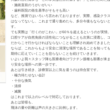
・施術直前のうがいがいい
・歯科医院の衛生基準がそもそも高い
など、推測ではいろいろ言われておりますが、実際、感染クラ
はなってないし、これまで通り進めたら、多分今後もならない
す。
でも実際は「行くのがこわい」が60％を超えるというのが実情
口腔ケアが自然免疫の活性化につながることも次第に浸透し、
だからこそ行かなければならないことも理解され始めてきまし
ならば、これからもより安全に清潔な場所であることを知って
期待に応えていくことを怠らないことを続けていきます。
いよいよ我々スタッフ陣も医療者向けワクチン接種も順番が来
り安全な場所への第一歩です。
あとは引き続き、診療室以上に気を遣うのは待合室です。
・極力待たせない会計
・十分な換気
・清掃
・滅菌
はこれまで以上のレベルで対応しております。
あとは皆様も、
飛沫の量や距離は声の大きさに比例します。