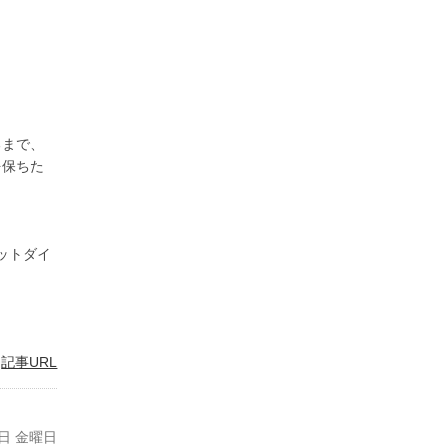
るまで、
を保ちた
|
記事URL
8日 金曜日