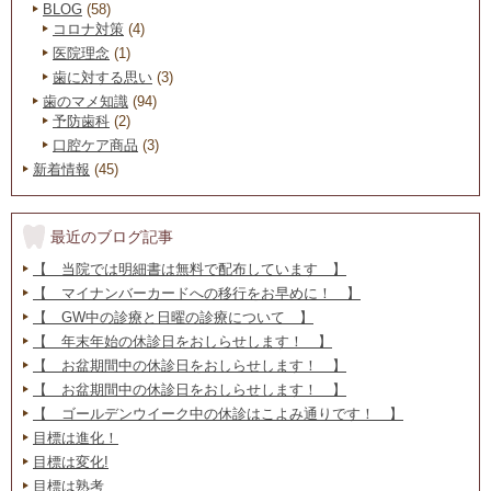
BLOG
(58)
コロナ対策
(4)
医院理念
(1)
歯に対する思い
(3)
歯のマメ知識
(94)
予防歯科
(2)
口腔ケア商品
(3)
新着情報
(45)
最近のブログ記事
【 当院では明細書は無料で配布しています 】
【 マイナンバーカードへの移行をお早めに！ 】
【 GW中の診療と日曜の診療について 】
【 年末年始の休診日をおしらせします！ 】
【 お盆期間中の休診日をおしらせします！ 】
【 お盆期間中の休診日をおしらせします！ 】
【 ゴールデンウイーク中の休診はこよみ通りです！ 】
目標は進化！
目標は変化!
目標は熟考