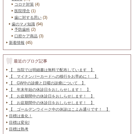
コロナ対策
(4)
医院理念
(1)
歯に対する思い
(3)
歯のマメ知識
(94)
予防歯科
(2)
口腔ケア商品
(3)
新着情報
(45)
最近のブログ記事
【 当院では明細書は無料で配布しています 】
【 マイナンバーカードへの移行をお早めに！ 】
【 GW中の診療と日曜の診療について 】
【 年末年始の休診日をおしらせします！ 】
【 お盆期間中の休診日をおしらせします！ 】
【 お盆期間中の休診日をおしらせします！ 】
【 ゴールデンウイーク中の休診はこよみ通りです！ 】
目標は進化！
目標は変化!
目標は熟考