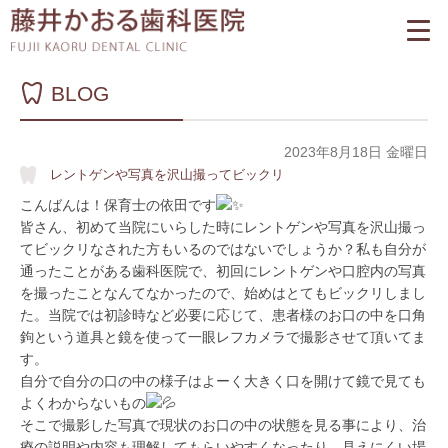
BLOG
2023年8月18日 金曜日
レントゲンや写真を沢山撮ってビックリ
こんばんは！保育士の依田です
皆さん、初めて当院にいらした時にレントゲンや写真を沢山撮っ
てビックリなされた方もいるのではないでしょうか？私も自分が
通ったことがある歯科医院で、初回にレントゲンや口腔内の写真
を撮ったことなんてなかったので、始めはとてもビックリしまし
た。当院では初診時など必要に応じて、患者様のお口の中を口角
鉤という道具と鏡を使って一眼レフカメラで撮影させて頂いてま
す。
自分で自分の口の中の様子はよーく大きく口を開けて鏡で見ても
よくわからないもの
そこで撮影した写真で現状のお口の中の状態を見る事により、治
療の説明や内容も理解してもらいやすくなったり、見えにくい場