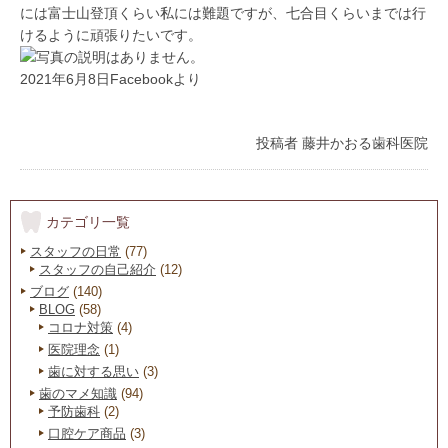
には富士山登頂くらい私には難題ですが、七合目くらいまでは行
けるように頑張りたいです。
2021年6月8日Facebookより
投稿者
藤井かおる歯科医院
カテゴリ一覧
スタッフの日常
(77)
スタッフの自己紹介
(12)
ブログ
(140)
BLOG
(58)
コロナ対策
(4)
医院理念
(1)
歯に対する思い
(3)
歯のマメ知識
(94)
予防歯科
(2)
口腔ケア商品
(3)