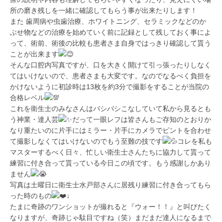
所の磨き残しを一緒に確認してもらう事が出来たりします！
また 歯周病や虫歯治療、ホワイトニング、セラミックなどのか
ぶせ物などの治療を始めていく前に記録として残しておく事によ
って、術前、術後の比較も患者さま自身ではっきり確認して貰う
ことが出来ます
そんな口腔内写真ですが、口を大きく開けて引っ張ったりしなく
てはいけないので、患者さまも大変です。なのでなるべく負担を
かけないように初診時は13枚を約3分で撮影をすることが当院の
合格レベル
これを衛生士のみなさんはバシバシこなしていて私から見るとも
う神業・達人芸
だって一眼レフは皆さんもご存知のとおりか
なり重たいのに片手にはミラー・片手にカメラでピントを合わせ
て撮影しなくてはいけないのでもう至難の技です
コレを私も
マスターするべく日々、忙しい衛生士さんたちに協力して貰って
練習に付き合って貰っている今日この頃です。もう感謝しかあり
ません
写真は土曜日に衛生士水戸部さんに居残り練習に付き合ってもら
った時のもの
↓
たまに奇跡のワンショットが撮れると『ウォー！！』と叫びたく
なりますが、奇跡じゃ駄目ですね（笑）まだまだ達人になるまで