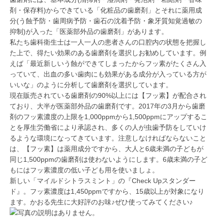
剤・保存料)からできている「化粧品の歯磨剤」とそれに薬用成
分(う蝕予防・歯周病予防・歯石の沈着予防・象牙質知覚過敏の
抑制)が入った「医薬部外品の歯磨剤」があります。
私たち歯科衛生士は一人一人の患者さんの口腔内の状態を把握し
た上で、得たい効果のある歯磨剤を選択しお勧めしています。例
えば「最近新しいう蝕ができてしまったからフッ素がたくさん入
っていて、出血の多い歯肉にも効果がある成分が入っている方が
いいな」のように分析して歯磨剤を選択しています。
現在販売されている歯磨剤の90%以上には【フッ素】が配合され
ており、大半が医薬部外品の歯磨剤です。2017年の3月から歯磨
剤のフッ素濃度の上限を1,000ppmから1,500ppmにアップするこ
とを厚生労働省により承認され、多くの人が虫歯予防をしていけ
るような環境になってきています。注意しなければならないこと
は、【フッ素】は薬用成分ですから、大人と6歳未満の子どもが
同じ1,500ppmの歯磨剤は使わないようにします。6歳未満の子ど
もにはフッ素濃度の低い子ども用を使いましょ。
新しい「マイルドシトラスミント」の『Check Upスタンダー
ド』。フッ素濃度は1,450ppmですから、15歳以上が対象になり
ます。かおる先生に大好評のお味♪ぜひ使ってみてください♪