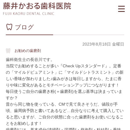
ブログ
2023年8月18日 金曜日
お勧めの歯磨剤
歯科衛生士の長谷川です。
当院でお勧めすることが多い『Check Upスタンダード』。定番
の「マイルドピュアミント」に「マイルドシトラスミント」の新
しい香味が加わりました♪歯みがきは毎日しますから、たまに香
りや味に変化があるとモチベーションアップにつながります！
毎日使うご自分の歯磨き粉(＝歯磨剤)を選ぶ基準は決まっていま
すか？
昔から同じ物を使っている、CMで見て良さそうだ、値段が手
頃、歯周病予防と書いてあるなど…自分なりに考えて購入してい
ると思いますが、ご自分の状態に合った歯磨剤をお使いになるこ
とをお勧めします！
歯磨剤には、基本成分(清掃剤・湿潤剤・発泡剤・粘結剤・香味