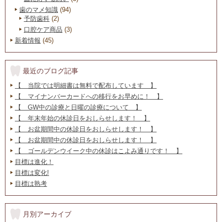
歯のマメ知識
(94)
予防歯科
(2)
口腔ケア商品
(3)
新着情報
(45)
最近のブログ記事
【 当院では明細書は無料で配布しています 】
【 マイナンバーカードへの移行をお早めに！ 】
【 GW中の診療と日曜の診療について 】
【 年末年始の休診日をおしらせします！ 】
【 お盆期間中の休診日をおしらせします！ 】
【 お盆期間中の休診日をおしらせします！ 】
【 ゴールデンウイーク中の休診はこよみ通りです！ 】
目標は進化！
目標は変化!
目標は熟考
月別アーカイブ