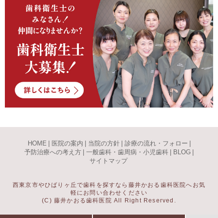
HOME
|
医院の案内
|
当院の方針
|
診療の流れ・フォロー
|
予防治療への考え方
|
一般歯科・歯周病・小児歯科
|
BLOG
|
サイトマップ
西東京市やひばりヶ丘で歯科を探すなら藤井かおる歯科医院へお気
軽にお問い合わせください
(C) 藤井かおる歯科医院 All Right Reserved.