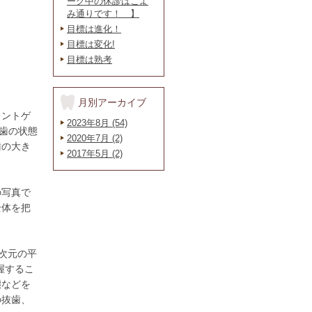
ーク中の休診はこよ
み通りです！ 】
目標は進化！
目標は変化!
目標は熟考
月別アーカイブ
レントゲ
2023年8月 (54)
の歯の状態
2020年7月 (2)
歯の大き
2017年5月 (2)
の写真で
全体を把
次元の平
握するこ
態などを
の抜歯、