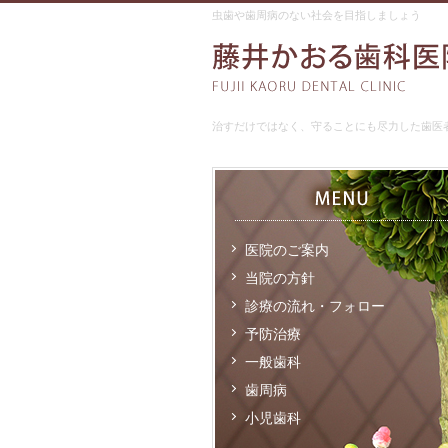
虫歯や歯周病のない社会を目指しましょう
治すだけではなく、守ることにも尽力した歯医
医院のご案内
当院の方針
診療の流れ・フォロー
予防治療
一般歯科
歯周病
小児歯科