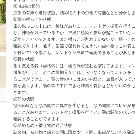
① 虫歯の状態
虫歯の有無や進行状態、詰め物の下の虫歯の有無などが分かり
②歯の根っこの状態
歯の根っこの中には、神経があります。レントゲン撮影を行う
り、神経が残っているのか、神経に感染や炎症が起こっていな
認することができます。また根っこが割れていないか、根っこ
確認できます。通常、歯茎で覆われて見えない歯の根っこの表
が付いている場合も、レントゲン撮影で確認できることがあり
③骨の状態
歯を支える骨（歯槽骨）は、歯周病が進むと溶けてきます。レ
撮影を行うと、どこの歯槽骨がどれくらいなくなっているかを
ることができます。顎の骨の中には太い神経と、血管が入って
管があります。顎の骨の中にできた腫瘍や骨折などがないのか
きます。
④顎の状態
顎関節症など顎の関節に異常が生じると、顎の関節にズレや変
ることがあります。レントゲン撮影を行うと、顎の関節のズレ
確認することができます。
⑤詰めもの・被せ物の適合状態
詰め物、被せ物と歯との間に段差やすき間、虫歯がないかを確