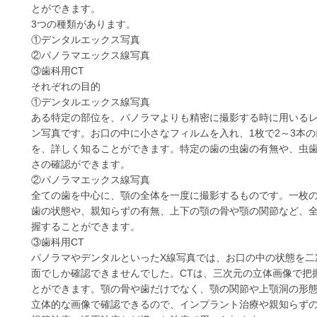
とができます。
3つの種類があります。
①デンタルエックス写真
②パノラマエックス線写真
③歯科用CT
それぞれの目的
①デンタルエックス線写真
ある特定の部位を、パノラマよりも精密に撮影する時に用いる
ン写真です。お口の中に小さなフィルムを入れ、1枚で2～3本
を、詳しく知ることができます。特定の歯の虫歯の有無や、虫
さの確認ができます。
②パノラマエックス線写真
全ての歯を中心に、顎の全体を一度に撮影するものです。一枚
歯の状態や、親知らずの有無、上下の顎の骨や顎の関節など、
握することができます。
③歯科用CT
パノラマやデンタルといったX線写真では、お口の中の状態を二
面でしか確認できませんでした。CTは、三次元の立体画像で把
とができます。顎の骨や歯だけでなく、顎の関節や上顎洞の形
立体的な画像で確認できるので、インプラント治療や親知らず