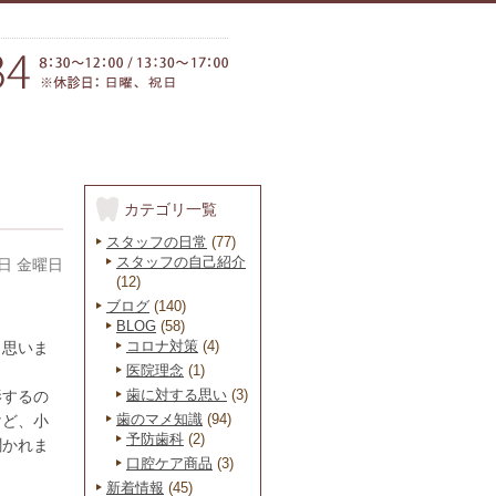
カテゴリ一覧
スタッフの日常
(77)
スタッフの自己紹介
8日 金曜日
(12)
ブログ
(140)
BLOG
(58)
コロナ対策
(4)
と思いま
医院理念
(1)
歯に対する思い
(3)
影するの
歯のマメ知識
(94)
けど、小
予防歯科
(2)
聞かれま
口腔ケア商品
(3)
新着情報
(45)