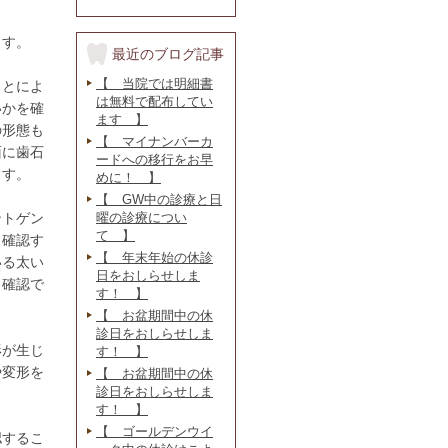
ます。
最近のブログ記事
【 当院では明細書
ことによ
は無料で配布してい
いかを確
ます 】
の形態も
【 マイナンバーカ
面に歯石
ードへの移行をお早
ます。
めに！ 】
【 GW中の診療と日
ントゲン
曜の診療につい
て 】
、確認す
【 年末年始の休診
いる太い
日をおしらせしま
も確認で
す！ 】
【 お盆期間中の休
診日をおしらせしま
形が生じ
す！ 】
や変形を
【 お盆期間中の休
診日をおしらせしま
す！ 】
【 ゴールデンウイ
認するこ