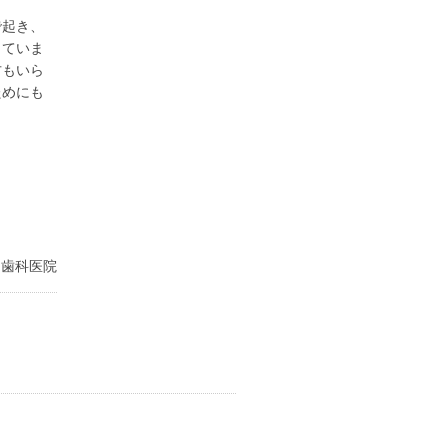
で起き、
っていま
方もいら
ためにも
る歯科医院