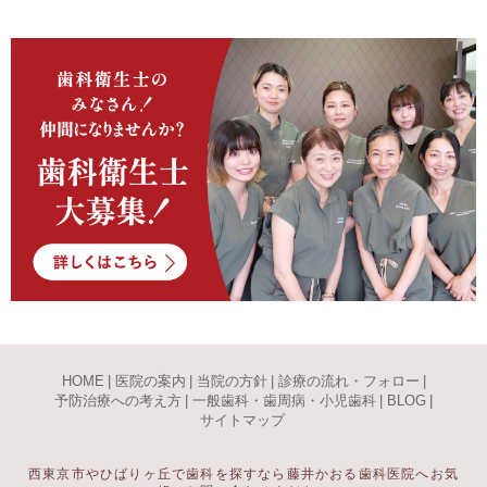
HOME
|
医院の案内
|
当院の方針
|
診療の流れ・フォロー
|
予防治療への考え方
|
一般歯科・歯周病・小児歯科
|
BLOG
|
サイトマップ
西東京市やひばりヶ丘で歯科を探すなら藤井かおる歯科医院へお気